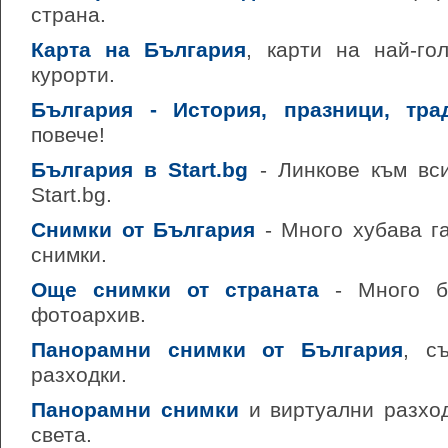
страна.
Карта на България
, карти на най-го
курорти.
България - История, празници, тра
повече!
България в Start.bg
- Линкове към вси
Start.bg.
Снимки от България
- Много хубава г
снимки.
Още снимки от страната
- Много бо
фотоархив.
Панорамни снимки от България
, с
разходки.
Панорамни снимки
и виртуални разход
света.