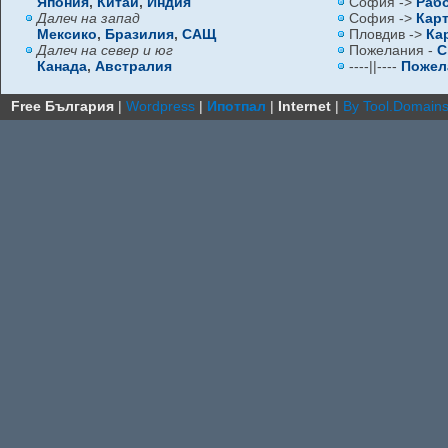
Япония
,
Китай
,
Индия
София ->
Раб
Далеч на запад
София ->
Кар
Мексико
,
Бразилия
,
САЩ
Пловдив ->
Ка
Далеч на север и юг
Пожелания -
С
Канада
,
Австралия
----||----
Пожел
Free България
|
Wordpress
|
Ипотпал
|
Internet
|
By Tool.Domain