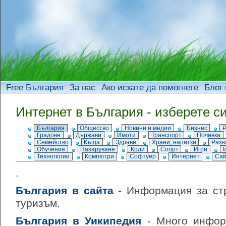
Free България
За нас
Ако искате да помогнете
Блог 
Интернет в България - изберете си
България
Общество
Новини и медии
Бизнес
Градове
Държави
Имоти
Транспорт
Почивка
Семейство
Къща
Здраве
Храни, напитки
Разв
Обучение
Пазаруване
Коли
Спорт
Игри
Технологии
Компютри
Софтуер
Интернет
Сай
.
България в сайта
- Информация за стр
туризъм.
България в Уикипедия
- Много инфор