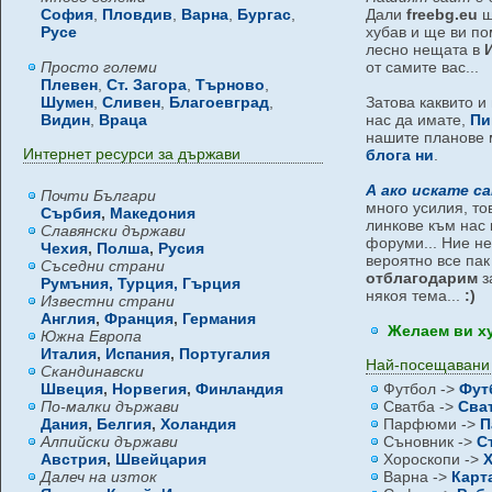
София
,
Пловдив
,
Варна
,
Бургас
,
Дали
freebg.eu
щ
Русе
хубав и ще ви по
лесно нещата в
Просто големи
от самите вас...
Плевен
,
Ст. Загора
,
Търново
,
Шумен
,
Сливен
,
Благоевград
,
Затова каквито и
Видин
,
Враца
нас да имате,
Пи
нашите планове 
Интернет ресурси за държави
блога ни
.
А ако искате с
Почти Българи
много усилия, то
Сърбия
,
Македония
линкове към нас 
Славянски държави
форуми... Ние не
Чехия
,
Полша
,
Русия
вероятно все па
Съседни страни
отблагодарим
з
Румъния,
Турция,
Гърция
някоя тема...
:)
Известни страни
Англия
,
Франция
,
Германия
Желаем ви х
Южна Европа
Италия
,
Испания
,
Португалия
Най-посещавани
Скандинавски
Швеция
,
Норвегия
,
Финландия
Футбол ->
Фут
По-малки държави
Сватба ->
Сва
Дания
,
Белгия
,
Холандия
Парфюми ->
П
Алпийски държави
Съновник ->
С
Австрия
,
Швейцария
Хороскопи ->
Далеч на изток
Варна ->
Карт