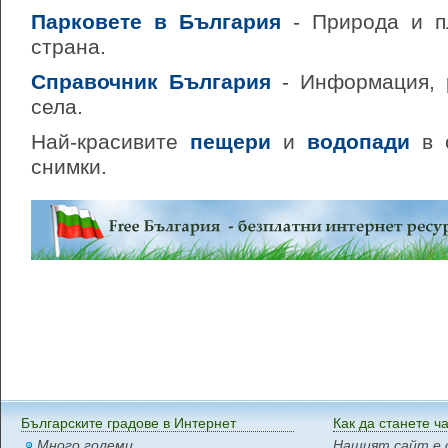
Парковете в България
- Природа и п
страна.
Справочник България
- Информация, р
села.
Най-красивите
пещери
и
водопади
в с
снимки.
Българските градове в Интернет
Как да станете ч
Много големи
Нашият сайт е 