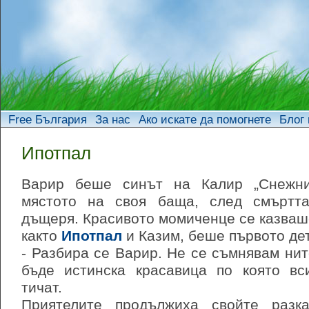
Free България
За нас
Ако искате да помогнете
Блог 
Ипотпал
Варир беше синът на Калир „Снежн
мястото на своя баща, след смъртт
дъщеря. Красивото момиченце се казваш
както
Ипотпал
и Казим, беше първото дет
- Разбира се Варир. Не се съмнявам нито
бъде истинска красавица по която в
тичат.
Приятелите продължиха свойте разка