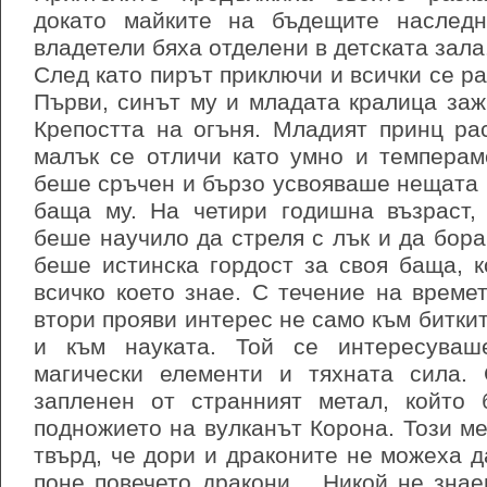
докато майките на бъдещите наследн
владетели бяха отделени в детската зала
След като пирът приключи и всички се р
Първи, синът му и младата кралица за
Крепостта на огъня. Младият принц ра
малък се отличи като умно и темперам
беше сръчен и бързо усвояваше нещата 
баща му. На четири годишна възраст,
беше научило да стреля с лък и да бора
беше истинска гордост за своя баща, 
всичко което знае. С течение на време
втори прояви интерес не само към биткит
и към науката. Той се интересуваш
магически елементи и тяхната сила.
запленен от странният метал, който
подножието на вулканът Корона. Този м
твърд, че дори и драконите не можеха да
поне повечето дракони… Никой не знае