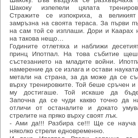
Шакоку. Във въздуха се разхвърчаха
Шакоку изпепели цялата трениров
Стражите се изпокриха, а великия
замръзна на своята тераса. За първи п
на сам той се изплаши. Дори и Каарах
на такова нещо…
Годините отлетяха и наближи десети
принц Ипотпал. На това събитие щеш
състезанието на младите войни. Ипот
намерение да се излага и остави науката
метали на страна, за да може да се с
върху тренировките. Той беше сръчен и 
му достигаше. Той искаше да бъд
Започна да се чуди какво точно да н
отличи от останалите и докато умув
стрелите на пряко върху своят лък.
- Ами да!!! Разбира се!!! Ще се науч
няколко стрели едновременно.