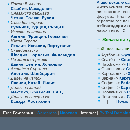
А ако искате с
Почти Българи
много усилия, то
Сърбия
,
Македония
линкове към нас 
Славянски държави
форуми... Ние не
Чехия
,
Полша
,
Русия
вероятно все па
Съседни страни
отблагодарим
з
Румъния,
Турция,
Гърция
някоя тема...
:)
Известни страни
Англия
,
Франция
,
Германия
Желаем ви х
Южна Европа
Италия
,
Испания
,
Португалия
Най-посещавани
Скандинавски
Швеция
,
Норвегия
,
Финландия
Футбол ->
Фут
По-малки държави
Сватба ->
Сва
Дания
,
Белгия
,
Холандия
Парфюми ->
П
Алпийски държави
Съновник ->
С
Австрия
,
Швейцария
Хороскопи ->
Далеч на изток
Варна ->
Карт
Япония
,
Китай
,
Индия
София ->
Раб
Далеч на запад
София ->
Кар
Мексико
,
Бразилия
,
САЩ
Пловдив ->
Ка
Далеч на север и юг
Пожелания -
С
Канада
,
Австралия
----||----
Пожел
Free България
|
Wordpress
|
Ипотпал
|
Internet
|
By Tool.Domain