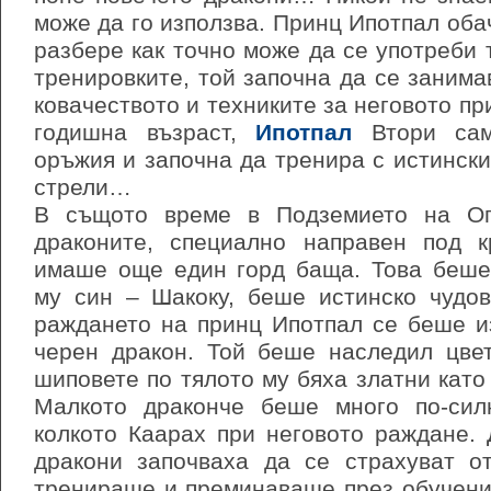
може да го използва. Принц Ипотпал об
разбере как точно може да се употреби 
тренировките, той започна да се занима
ковачеството и техниките за неговото пр
годишна възраст,
Ипотпал
Втори сам
оръжия и започна да тренира с истински
стрели…
В същото време в Подземието на О
драконите, специално направен под к
имаше още един горд баща. Това беше
му син – Шакоку, беше истинско чудо
раждането на принц Ипотпал се беше и
черен дракон. Той беше наследил цве
шиповете по тялото му бяха златни като 
Малкото драконче беше много по-сил
колкото Каарах при неговото раждане.
дракони започваха да се страхуват о
тренираше и преминаваше през обучени