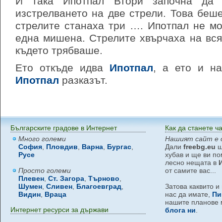
И така Ипотпал Втори започна да 
изстрелването на две стрели. Това беше
стрелите станаха три …. Ипотпал не м
една мишена. Стрелите хвърчаха на вся
където трябваше.
Ето откъде идва
Ипотпал
, а ето и н
Ипотпал
разказът.
Българските градове в Интернет
Как да станете ч
Много големи
Нашият сайт е 
София
,
Пловдив
,
Варна
,
Бургас
,
Дали
freebg.eu
щ
Русе
хубав и ще ви по
лесно нещата в
Просто големи
от самите вас...
Плевен
,
Ст. Загора
,
Търново
,
Шумен
,
Сливен
,
Благоевград
,
Затова каквито и
Видин
,
Враца
нас да имате,
Пи
нашите планове 
Интернет ресурси за държави
блога ни
.