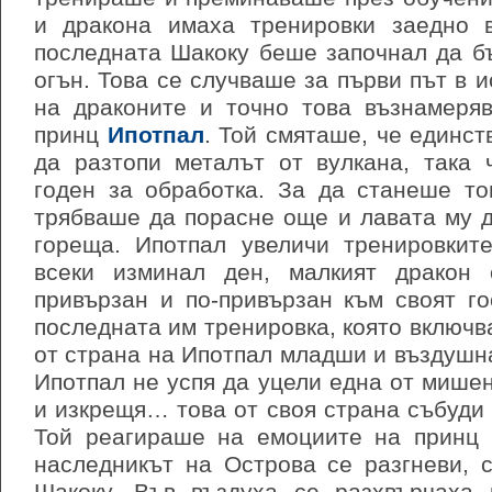
и дракона имаха тренировки заедно 
последната Шакоку беше започнал да б
огън. Това се случваше за първи път в и
на драконите и точно това възнамеря
принц
Ипотпал
. Той смяташе, че единс
да разтопи металът от вулкана, така 
годен за обработка. За да станеше то
трябваше да порасне още и лавата му 
гореща. Ипотпал увеличи тренировкит
всеки изминал ден, малкият дракон 
привързан и по-привързан към своят г
последната им тренировка, която включв
от страна на Ипотпал младши и въздушна
Ипотпал не успя да уцели една от мишен
и изкрещя… това от своя страна събуди 
Той реагираше на емоциите на принц 
наследникът на Острова се разгневи, 