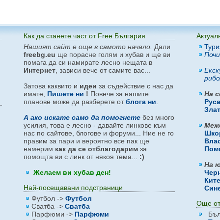
Как да станете част от Free България
Актуал
Нашият сайт е още в самото начало.
Дали
Тури
freebg.eu
ще порасне голям и хубав и ще ви
Почи
помага да си намирате лесно нещата в
Интернет
, зависи вече от самите вас...
Екск
рибо
Затова каквито и
идеи
за съдействие с нас да
имате,
Пишете ни
!
Повече за нашите
На с
планове може да разберете от
блога ни
.
Рус
Зла
А ако искате само да помогнете
без много
усилия, това е лесно - давайте линкове към
Меж
нас по сайтове, блогове и форуми... Ние не го
Шко
правим за пари и вероятно все пак ще
Вла
намерим
как да се отблагодарим
за
Пом
помощта ви с линк от някоя тема...
:)
На ю
Желаем ви хубав ден!
Чер
Кит
Най-посещавани подстраници
Син
Футбол ->
Футбол
Още от
Сватба ->
Сватба
Парфюми ->
Парфюми
Бъл