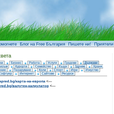
омогнете
Блог на Free България
Пишете ни!
Приятели
света
ии
Бизнес
Работа
Услуги
Градове
Държави
ризъм
Курорти
Семейство
Къща
Здраве
Храни,
ение
Пазаруване
Коли
Спорт
Игри
Изкуство
Софтуер
Интернет
Сайтове
Ресурси
napred.bg/карта-на-европа
<—
pred.bg/валутен-калкулатор
<—