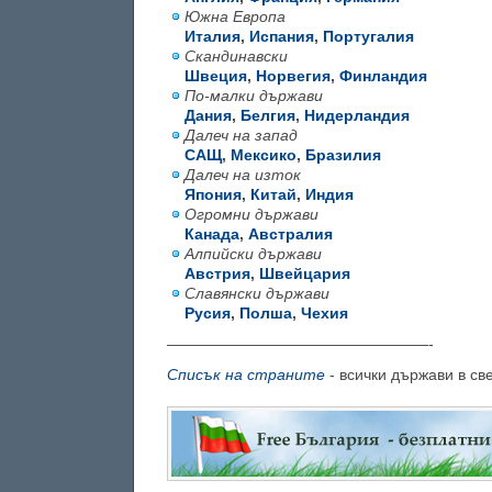
Южна Европа
Италия
,
Испания
,
Португалия
Скандинавски
Швеция
,
Норвегия
,
Финландия
По-малки държави
Дания
,
Белгия
,
Нидерландия
Далеч на запад
САЩ
,
Мексико
,
Бразилия
Далеч на изток
Япония
,
Китай
,
Индия
Огромни държави
Канада
,
Австралия
Алпийски държави
Австрия
,
Швейцария
Славянски държави
Русия
,
Полша
,
Чехия
—————————————————-
Списък на страните
- всички държави в све