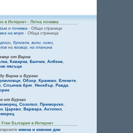
но в Интернет - Лятна почивка
зъм
и
почивка
- Общи страници
вка на море
- Обща страница
урзии
,
бунгала
,
вили
,
хижи
,
лов
на
язовир
,
на планина
евер от Варна
алка
,
Каварна
,
Балчик
,
Албена
,
тни пясъци
ду Варна и Бургас
рпиловци
,
Обзор
,
Кранево
,
Елените
,
с
,
Слънчев бряг
,
Несебър
,
Равда
,
орие
г от Бургас
номорец
,
Созопол
,
Приморско
,
ен
,
Царево
,
Варвара
,
Ахтопол
,
еморец
 Free България в Интернет
гарските
имена и именни дни