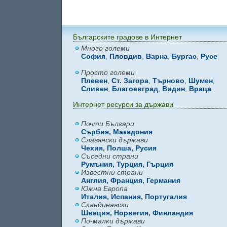
Българските градове в Интернет
Много големи
София
,
Пловдив
,
Варна
,
Бургас
,
Русе
Просто големи
Плевен
,
Ст. Загора
,
Търново
,
Шумен
,
Сливен
,
Благоевград
,
Видин
,
Враца
Интернет ресурси за държави
Почти Българи
Сърбия
,
Македония
Славянски държави
Чехия
,
Полша
,
Русия
Съседни страни
Румъния,
Турция,
Гърция
Известни страни
Англия
,
Франция
,
Германия
Южна Европа
Италия
,
Испания
,
Португалия
Скандинавски
Швеция
,
Норвегия
,
Финландия
По-малки държави