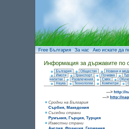
Free България
За нас
Ако искате да п
Информация за държавите по 
България
Общество
Новини и мед
Имоти
Транспорт
Почивка
Ту
напитки
Развлечения
Смях
Обуч
Наука
Технологии
Компютри
—>
http://
—>
http://na
Сродни на България
Сърбия,
Македония
Съседни страни
Румъния,
Гърция
,
Турция
Известни страни
Англия
,
Франция
,
Германия