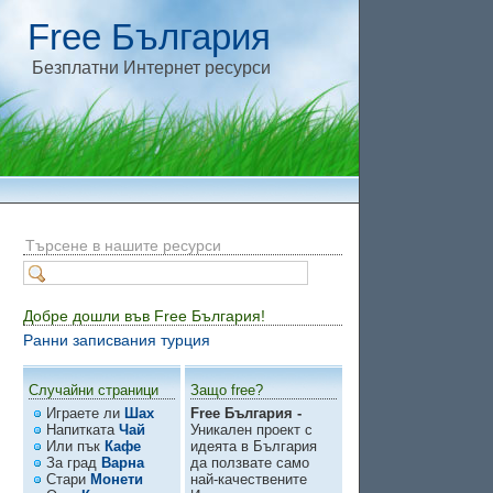
Free България
Безплатни Интернет ресурси
Търсене в нашите ресурси
Добре дошли във Free България!
Ранни записвания турция
Случайни страници
Защо free?
Играете ли
Шах
Free България -
Напитката
Чай
Уникален проект с
Или пък
Кафе
идеята в България
За град
Варна
да ползвате само
Стари
Монети
най-качествените