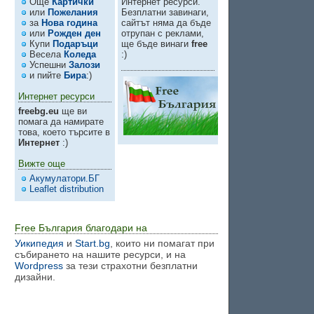
Още
Картички
Интернет ресурси.
или
Пожелания
Безплатни завинаги,
за
Нова година
сайтът няма да бъде
или
Рожден ден
отрупан с реклами,
Купи
Подаръци
ще бъде винаги
free
Весела
Коледа
:)
Успешни
Залози
и пийте
Бира
:)
Интернет ресурси
freebg.eu
ще ви
помага да намирате
това, което търсите в
Интернет
:)
Вижте още
Акумулатори.БГ
Leaflet distribution
Free България благодари на
Уикипедия
и
Start.bg
, които ни помагат при
събирането на нашите ресурси, и на
Wordpress
за тези страхотни безплатни
дизайни.