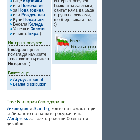
Още
Картички
Интернет ресурси.
или
Пожелания
Безплатни завинаги,
за
Нова година
сайтът няма да бъде
или
Рожден ден
отрупан с реклами,
Купи
Подаръци
ще бъде винаги
free
Весела
Коледа
:)
Успешни
Залози
и пийте
Бира
:)
Интернет ресурси
freebg.eu
ще ви
помага да намирате
това, което търсите в
Интернет
:)
Вижте още
Акумулатори.БГ
Leaflet distribution
Free България благодари на
Уикипедия
и
Start.bg
, които ни помагат при
събирането на нашите ресурси, и на
Wordpress
за тези страхотни безплатни
дизайни.