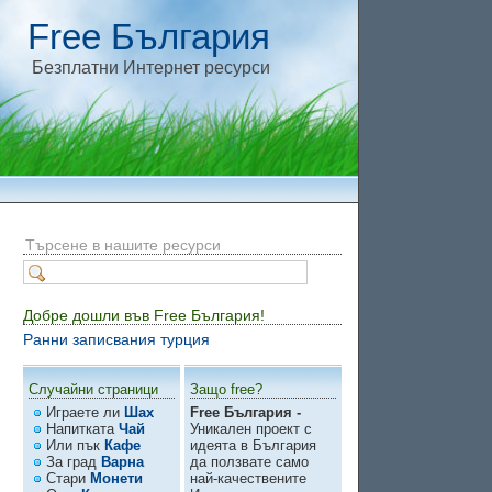
Free България
Безплатни Интернет ресурси
Търсене в нашите ресурси
Добре дошли във Free България!
Ранни записвания турция
Случайни страници
Защо free?
Играете ли
Шах
Free България -
Напитката
Чай
Уникален проект с
Или пък
Кафе
идеята в България
За град
Варна
да ползвате само
Стари
Монети
най-качествените