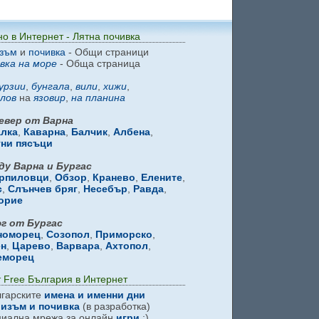
но в Интернет - Лятна почивка
зъм
и
почивка
- Общи страници
вка на море
- Обща страница
урзии
,
бунгала
,
вили
,
хижи
,
лов
на
язовир
,
на планина
евер от Варна
алка
,
Каварна
,
Балчик
,
Албена
,
тни пясъци
ду Варна и Бургас
рпиловци
,
Обзор
,
Кранево
,
Елените
,
с
,
Слънчев бряг
,
Несебър
,
Равда
,
орие
г от Бургас
номорец
,
Созопол
,
Приморско
,
ен
,
Царево
,
Варвара
,
Ахтопол
,
еморец
 Free България в Интернет
гарските
имена и именни дни
изъм и почивка
(в разработка)
иална мрежа за онлайн
игри
:)