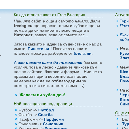
Как да станете част от Free България
Актуал
Нашият сайт е още в самото начало.
Дали
Тури
freebg.eu
ще порасне голям и хубав и ще ви
Почи
помага да си намирате лесно нещата в
Интернет
, зависи вече от самите вас...
Екск
рибо
Затова каквито и
идеи
за съдействие с нас да
имате,
Пишете ни
!
Повече за нашите
На с
планове може да разберете от
блога ни
.
Рус
Зла
А ако искате само да помогнете
без много
усилия, това е лесно - давайте линкове към
Меж
нас по сайтове, блогове и форуми... Ние не го
Шко
правим за пари и вероятно все пак ще
Вла
намерим
как да се отблагодарим
за
Пом
помощта ви с линк от някоя тема...
:)
На ю
Желаем ви хубав ден!
Чер
Кит
Най-посещавани подстраници
Син
Футбол ->
Футбол
Още от
Сватба ->
Сватба
Парфюми ->
Парфюми
Бъл
Съновник ->
Съновник
Тур
Хороскопи ->
Хороскопи
Соц