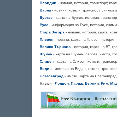
Пловдив
- новини, история, транспорт, карт
Варна
- новини, хотели, транспорт, снимки и
Бургас
- карта на Бургас, история, транспор
Русе
- информация за Русе, история, снимки
Стара Загора
- новини, история, карта, хот
Плевен
- новини, карта на Плевен, история,
Велико Търново
- история, карта на ВТ, тр
Шумен
- карта на Шумен, работа, имоти, хот
Сливен
- карта на Сливен, хотели, транспор
Видин
- история на Видин, хотели, транспор
Благоевград
- имоти, карта на Благоевград,
Навън
-
Лондон
,
Париж
,
Берлин
,
Рим
,
Ма