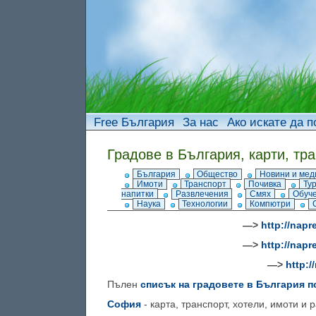
Free България
За нас
Ако искате да п
Градове в България, карти, тра
България
Общество
Новини и мед
Имоти
Транспорт
Почивка
Ту
напитки
Развлечения
Смях
Обуч
Наука
Технологии
Компютри
—>
http://nap
—>
http://nap
—>
http:/
Пълен
списък на градовете в България п
София
- карта, транспорт, хотели, имоти и 