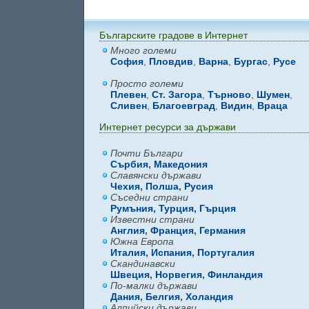
Българските градове в Интернет
Много големи
София
,
Пловдив
,
Варна
,
Бургас
,
Русе
Просто големи
Плевен
,
Ст. Загора
,
Търново
,
Шумен
,
Сливен
,
Благоевград
,
Видин
,
Враца
Интернет ресурси за държави
Почти Българи
Сърбия
,
Македония
Славянски държави
Чехия
,
Полша
,
Русия
Съседни страни
Румъния,
Турция,
Гърция
Известни страни
Англия
,
Франция
,
Германия
Южна Европа
Италия
,
Испания
,
Португалия
Скандинавски
Швеция
,
Норвегия
,
Финландия
По-малки държави
Дания
,
Белгия
,
Холандия
Алпийски държави