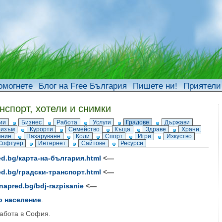
омогнете
Блог на Free България
Пишете ни!
Приятели
нспорт, хотели и снимки
ии
Бизнес
Работа
Услуги
Градове
Държави
ризъм
Курорти
Семейство
Къща
Здраве
Храни,
ение
Пазаруване
Коли
Спорт
Игри
Изкуство
Софтуер
Интернет
Сайтове
Ресурси
red.bg/карта-на-българия.html
<—
red.bg/градски-транспорт.html
<—
/napred.bg/bdj-razpisanie
<—
о население
.
работа в София.