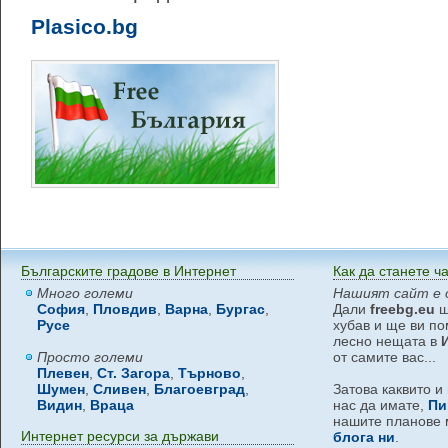
Plasico.bg
Българските градове в Интернет
Как да станете ч
Много големи
Нашият сайт е 
София
,
Пловдив
,
Варна
,
Бургас
,
Дали
freebg.eu
щ
Русе
хубав и ще ви по
лесно нещата в
Просто големи
от самите вас...
Плевен
,
Ст. Загора
,
Търново
,
Шумен
,
Сливен
,
Благоевград
,
Затова каквито и
Видин
,
Враца
нас да имате,
Пи
нашите планове 
Интернет ресурси за държави
блога ни
.