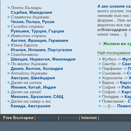
А ако искате с
Почти Българи
много усилия, то
Сърбия
,
Македония
линкове към нас 
Славянски държави
форуми... Ние не
Чехия
,
Полша
,
Русия
вероятно все па
Съседни страни
отблагодарим
з
Румъния,
Турция,
Гърция
някоя тема...
:)
Известни страни
Англия
,
Франция
,
Германия
Желаем ви х
Южна Европа
Италия
,
Испания
,
Португалия
Най-посещавани
Скандинавски
Швеция
,
Норвегия
,
Финландия
Футбол ->
Фут
По-малки държави
Сватба ->
Сва
Дания
,
Белгия
,
Холандия
Парфюми ->
П
Алпийски държави
Съновник ->
С
Австрия
,
Швейцария
Хороскопи ->
Далеч на изток
Варна ->
Карт
Япония
,
Китай
,
Индия
София ->
Раб
Далеч на запад
София ->
Кар
Мексико
,
Бразилия
,
САЩ
Пловдив ->
Ка
Далеч на север и юг
Пожелания -
С
Канада
,
Австралия
----||----
Пожел
Free България
|
Wordpress
|
Ипотпал
|
Internet
|
By Tool.Domain