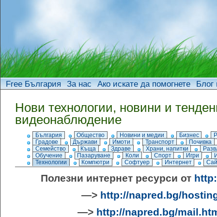
Free България
За нас
Ако искате да помогнете
Блог 
Нови технологии, новини и тенден
видеонаблюдение
България
Общество
Новини и медии
Бизнес
Градове
Държави
Имоти
Транспорт
Почивка
Семейство
Къща
Здраве
Храни, напитки
Разв
Обучение
Пазаруване
Коли
Спорт
Игри
Технологии
Компютри
Софтуер
Интернет
Сай
Полезни интернет ресурси от
http
—>
http://napred.bg/hostin
—>
http://napred.bg/mail.ht