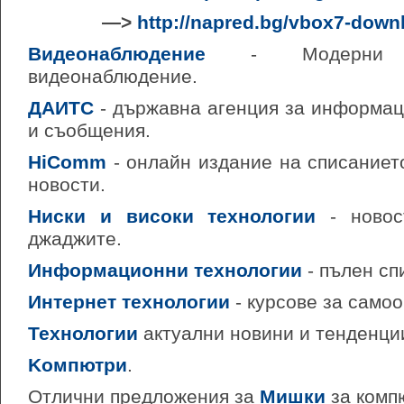
—>
http://napred.bg/vbox7-down
Видеонаблюдение
- Модерни 
видеонаблюдение.
ДАИТС
- държавна агенция за информац
и съобщения.
HiComm
- онлайн издание на списаниет
новости.
Ниски и високи технологии
- новос
джаджите.
Информационни технологии
- пълен спи
Интернет технологии
- курсове за само
Технологии
актуални новини и тенденци
Kомпютри
.
Отлични предложения за
Мишки
за комп