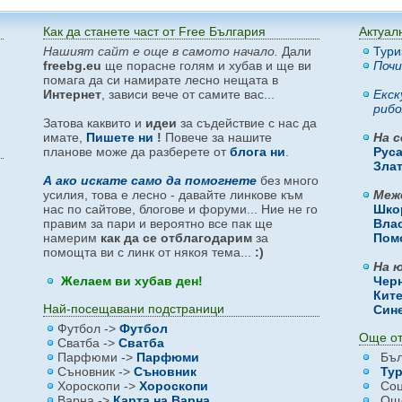
Как да станете част от Free България
Актуал
Нашият сайт е още в самото начало.
Дали
Тури
freebg.eu
ще порасне голям и хубав и ще ви
Почи
помага да си намирате лесно нещата в
Интернет
, зависи вече от самите вас...
Екск
рибо
Затова каквито и
идеи
за съдействие с нас да
имате,
Пишете ни
!
Повече за нашите
На с
планове може да разберете от
блога ни
.
Рус
Зла
А ако искате само да помогнете
без много
усилия, това е лесно - давайте линкове към
Меж
нас по сайтове, блогове и форуми... Ние не го
Шко
правим за пари и вероятно все пак ще
Вла
намерим
как да се отблагодарим
за
Пом
помощта ви с линк от някоя тема...
:)
На ю
Желаем ви хубав ден!
Чер
Кит
Най-посещавани подстраници
Син
Футбол ->
Футбол
Още от
Сватба ->
Сватба
Парфюми ->
Парфюми
Бъл
Съновник ->
Съновник
Тур
Хороскопи ->
Хороскопи
Соц
Варна ->
Карта на Варна
Още