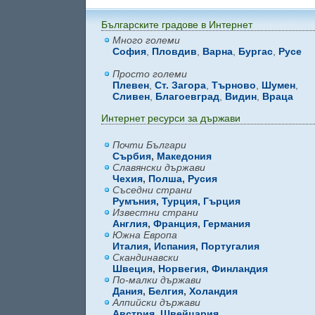
Българските градове в Интернет
Много големи
София
,
Пловдив
,
Варна
,
Бургас
,
Русе
Просто големи
Плевен
,
Ст. Загора
,
Търново
,
Шумен
,
Сливен
,
Благоевград
,
Видин
,
Враца
Интернет ресурси за държави
Почти Българи
Сърбия
,
Македония
Славянски държави
Чехия
,
Полша
,
Русия
Съседни страни
Румъния,
Турция,
Гърция
Известни страни
Англия
,
Франция
,
Германия
Южна Европа
Италия
,
Испания
,
Португалия
Скандинавски
Швеция
,
Норвегия
,
Финландия
По-малки държави
Дания
,
Белгия
,
Холандия
Алпийски държави
Австрия
,
Швейцария