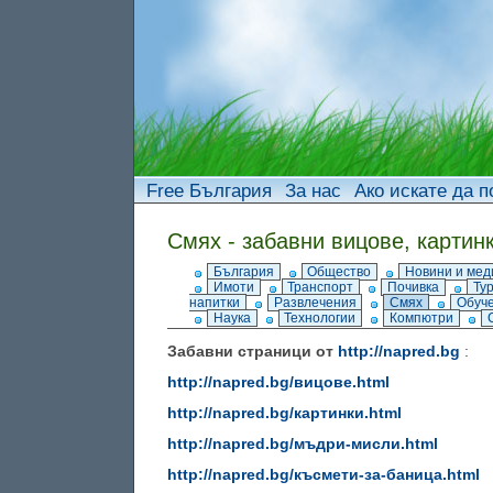
Free България
За нас
Ако искате да п
Смях - забавни вицове, картин
България
Общество
Новини и мед
Имоти
Транспорт
Почивка
Ту
напитки
Развлечения
Смях
Обуч
Наука
Технологии
Компютри
Забавни страници от
http://napred.bg
:
http://napred.bg/вицове.html
http://napred.bg/картинки.html
http://napred.bg/мъдри-мисли.html
http://napred.bg/късмети-за-баница.html