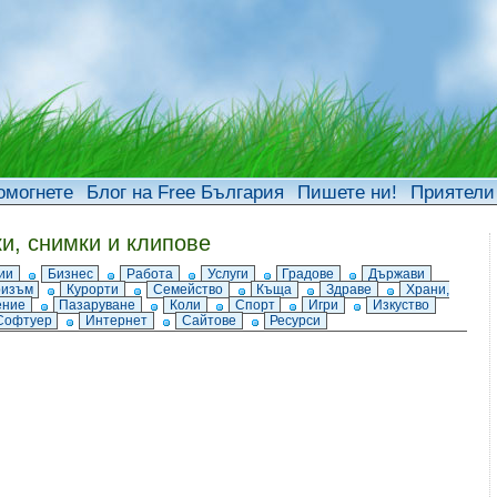
омогнете
Блог на Free България
Пишете ни!
Приятели
ки, снимки и клипове
ии
Бизнес
Работа
Услуги
Градове
Държави
ризъм
Курорти
Семейство
Къща
Здраве
Храни,
ение
Пазаруване
Коли
Спорт
Игри
Изкуство
Софтуер
Интернет
Сайтове
Ресурси