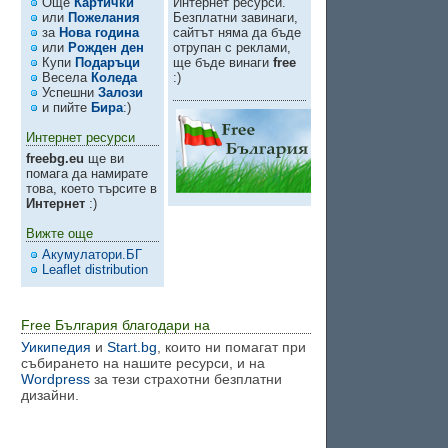
Още
Картички
Интернет ресурси.
или
Пожелания
Безплатни завинаги,
за
Нова година
сайтът няма да бъде
или
Рожден ден
отрупан с реклами,
Купи
Подаръци
ще бъде винаги
free
Весела
Коледа
:)
Успешни
Залози
и пийте
Бира
:)
Интернет ресурси
freebg.eu
ще ви
помага да намирате
това, което търсите в
Интернет
:)
Вижте още
Акумулатори.БГ
Leaflet distribution
Free България благодари на
Уикипедия
и
Start.bg
, които ни помагат при
събирането на нашите ресурси, и на
Wordpress
за тези страхотни безплатни
дизайни.