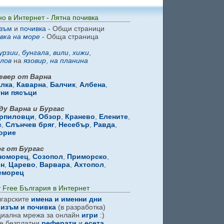
но в Интернет - Лятна почивка
зъм
и
почивка
- Общи страници
вка на море
- Обща страница
урзии
,
бунгала
,
вили
,
хижи
,
лов
на
язовир
,
на планина
евер от Варна
алка
,
Каварна
,
Балчик
,
Албена
,
тни пясъци
ду Варна и Бургас
рпиловци
,
Обзор
,
Кранево
,
Елените
,
с
,
Слънчев бряг
,
Несебър
,
Равда
,
орие
г от Бургас
номорец
,
Созопол
,
Приморско
,
ен
,
Царево
,
Варвара
,
Ахтопол
,
еморец
 Free България в Интернет
гарските
имена и именни дни
изъм и почивка
(в разработка)
иална мрежа за онлайн
игри
:)
 безплатни
реферати
и
есета