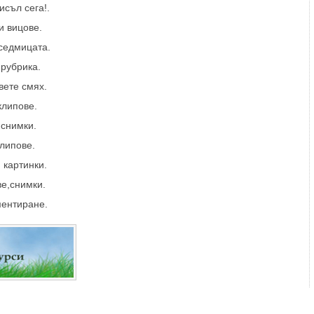
исъл сега!.
и вицове.
 седмицата.
 рубрика.
вете смях.
клипове.
 снимки.
клипове.
 картинки.
ве,снимки.
ментиране.