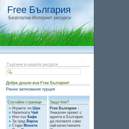
Free България
Безплатни Интернет ресурси
Търсене в нашите ресурси
Добре дошли във Free България!
Ранни записвания турция
Случайни страници
Защо free?
Играете ли
Шах
Free България -
Напитката
Чай
Уникален проект с
Или пък
Кафе
идеята в България
За град
Варна
да ползвате само
Стари
Монети
най-качествените