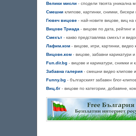
Велики мисли
- сподели твоята уникална м
Смешни
клипове, картинки, снимки, бисери 
Гювеч вицове
- най-новите вицове, виц на
Вицове Триада
- вицове по дата, рейтинг и
Смехът
- какво представлява смехът и видо
Лафим.ком
- вицове, игри, картинки, видео 
Вицове.ком
- вицове, забавни карикатури и
Fun.dir.bg
- вицове и карикатури, снимки и 
Забавна галерия
- смешни видео клипове и
Funny.bg
- българският забавен блог-клипо
Виц.бг
- вицове по категории, добавяне, ко