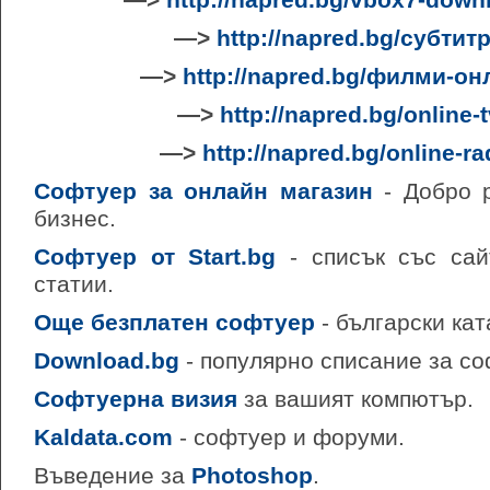
—>
http://napred.bg/vbox7-down
—>
http://napred.bg/субтит
—>
http://napred.bg/филми-он
—>
http://napred.bg/online-
—>
http://napred.bg/online-ra
Софтуер за онлайн магазин
- Добро 
бизнес.
Софтуер от Start.bg
- списък със сай
статии.
Още безплатен софтуер
- български кат
Download.bg
- популярно списание за со
Софтуерна визия
за вашият компютър.
Kaldata.com
- софтуер и форуми.
Въведение за
Photoshop
.