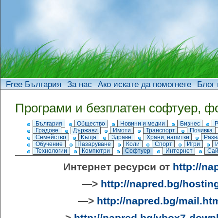
Free България
За нас
Ако искате да помогнете
Блог 
Програми и безплатен софтуер, ф
България
Общество
Новини и медии
Бизнес
Градове
Държави
Имоти
Транспорт
Почивка
Семейство
Къща
Здраве
Храни, напитки
Разв
Обучение
Пазаруване
Коли
Спорт
Игри
Технологии
Компютри
Софтуер
Интернет
Сай
Интернет ресурси от
http://na
—>
http://napred.bg/hostin
—>
http://napred.bg/mail.ht