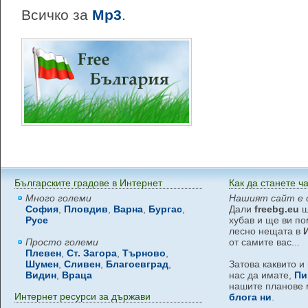
Всичко за
Mp3
.
Българските градове в Интернет
Как да станете ч
Много големи
Нашият сайт е 
София
,
Пловдив
,
Варна
,
Бургас
,
Дали
freebg.eu
щ
Русе
хубав и ще ви по
лесно нещата в
Просто големи
от самите вас...
Плевен
,
Ст. Загора
,
Търново
,
Шумен
,
Сливен
,
Благоевград
,
Затова каквито и
Видин
,
Враца
нас да имате,
Пи
нашите планове 
Интернет ресурси за държави
блога ни
.