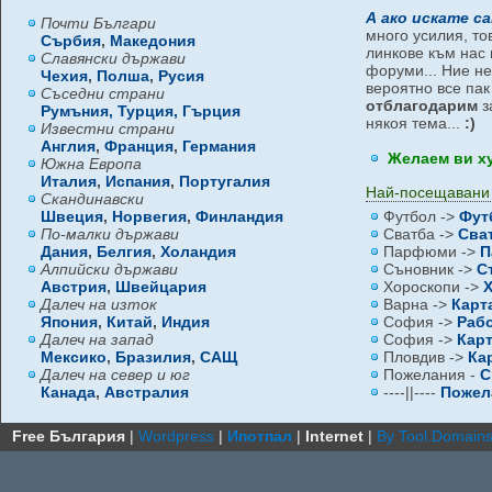
А ако искате с
Почти Българи
много усилия, то
Сърбия
,
Македония
линкове към нас 
Славянски държави
форуми... Ние не
Чехия
,
Полша
,
Русия
вероятно все па
Съседни страни
отблагодарим
з
Румъния,
Турция,
Гърция
някоя тема...
:)
Известни страни
Англия
,
Франция
,
Германия
Желаем ви х
Южна Европа
Италия
,
Испания
,
Португалия
Най-посещавани
Скандинавски
Швеция
,
Норвегия
,
Финландия
Футбол ->
Фут
По-малки държави
Сватба ->
Сва
Дания
,
Белгия
,
Холандия
Парфюми ->
П
Алпийски държави
Съновник ->
С
Австрия
,
Швейцария
Хороскопи ->
Далеч на изток
Варна ->
Карт
Япония
,
Китай
,
Индия
София ->
Раб
Далеч на запад
София ->
Кар
Мексико
,
Бразилия
,
САЩ
Пловдив ->
Ка
Далеч на север и юг
Пожелания -
С
Канада
,
Австралия
----||----
Пожел
Free България
|
Wordpress
|
Ипотпал
|
Internet
|
By Tool.Domain