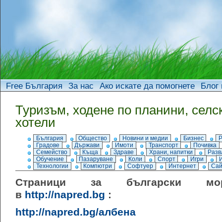
Free България
За нас
Ако искате да помогнете
Блог 
Туризъм, ходене по планини, селс
хотели
България
Общество
Новини и медии
Бизнес
Градове
Държави
Имоти
Транспорт
Почивка
Семейство
Къща
Здраве
Храни, напитки
Разв
Обучение
Пазаруване
Коли
Спорт
Игри
Технологии
Компютри
Софтуер
Интернет
Сай
Страници за български мор
в
http://napred.bg
:
http://napred.bg/албена