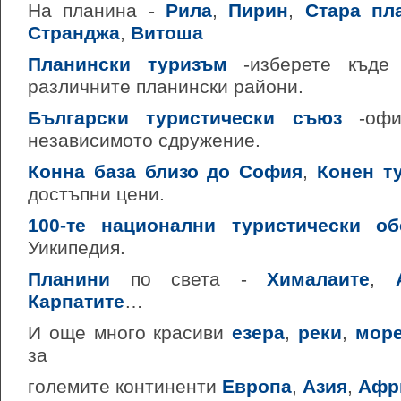
На планина -
Рила
,
Пирин
,
Стара пл
Странджа
,
Витоша
Планински туризъм
-изберете къде 
различните планински райони.
Български туристически съюз
-офи
независимото сдружение.
Конна база близо до София
,
Конен т
достъпни цени.
100-те национални туристически об
Уикипедия.
Планини
по света -
Хималаите
,
Карпатите
…
И още много красиви
езера
,
реки
,
море
за
големите континенти
Европа
,
Азия
,
Афр