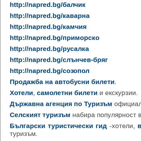
http://napred.bg/балчик
http://napred.bg/каварна
http://napred.bg/камчия
http://napred.bg/приморско
http://napred.bg/русалка
http://napred.bg/слънчев-бряг
http://napred.bg/созопол
Продажба на автобусни билети
.
Хотели
,
самолетни билети
и екскурзии.
Държавна агенция по Туризъм
официал
Селският туризъм
набира популярност в
Български туристически гид
-хотели,
туризъм.