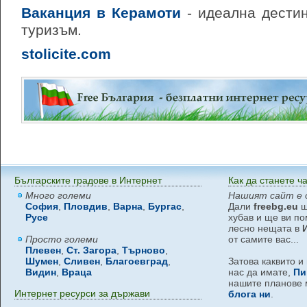
Ваканция в Керамоти
- идеална дести
туризъм.
stolicite.com
Българските градове в Интернет
Как да станете ч
Много големи
Нашият сайт е 
София
,
Пловдив
,
Варна
,
Бургас
,
Дали
freebg.eu
щ
Русе
хубав и ще ви по
лесно нещата в
Просто големи
от самите вас...
Плевен
,
Ст. Загора
,
Търново
,
Шумен
,
Сливен
,
Благоевград
,
Затова каквито и
Видин
,
Враца
нас да имате,
Пи
нашите планове 
Интернет ресурси за държави
блога ни
.