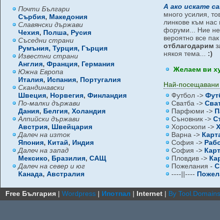
А ако искате с
Почти Българи
много усилия, то
Сърбия
,
Македония
линкове към нас 
Славянски държави
форуми... Ние не
Чехия
,
Полша
,
Русия
вероятно все па
Съседни страни
отблагодарим
з
Румъния,
Турция,
Гърция
някоя тема...
:)
Известни страни
Англия
,
Франция
,
Германия
Желаем ви х
Южна Европа
Италия
,
Испания
,
Португалия
Най-посещавани
Скандинавски
Швеция
,
Норвегия
,
Финландия
Футбол ->
Фут
По-малки държави
Сватба ->
Сва
Дания
,
Белгия
,
Холандия
Парфюми ->
П
Алпийски държави
Съновник ->
С
Австрия
,
Швейцария
Хороскопи ->
Далеч на изток
Варна ->
Карт
Япония
,
Китай
,
Индия
София ->
Раб
Далеч на запад
София ->
Кар
Мексико
,
Бразилия
,
САЩ
Пловдив ->
Ка
Далеч на север и юг
Пожелания -
С
Канада
,
Австралия
----||----
Пожел
Free България
|
Wordpress
|
Ипотпал
|
Internet
|
By Tool.Domain